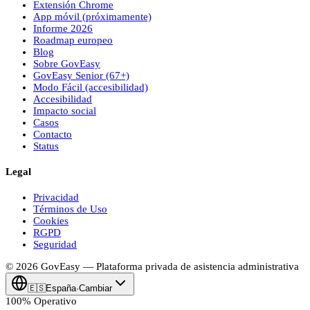
Extensión Chrome
App móvil (próximamente)
Informe 2026
Roadmap europeo
Blog
Sobre
Gov
Easy
Gov
Easy
Senior (67+)
Modo Fácil (accesibilidad)
Accesibilidad
Impacto social
Casos
Contacto
Status
Legal
Privacidad
Términos de Uso
Cookies
RGPD
Seguridad
© 2026
Gov
Easy
— Plataforma privada de asistencia administrativa
🇪🇸
España
·
Cambiar
100% Operativo