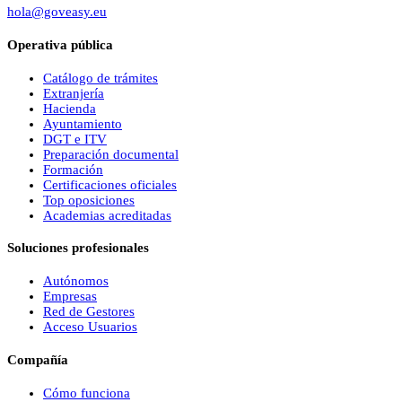
hola@goveasy.eu
Operativa pública
Catálogo de trámites
Extranjería
Hacienda
Ayuntamiento
DGT e ITV
Preparación documental
Formación
Certificaciones oficiales
Top oposiciones
Academias acreditadas
Soluciones profesionales
Autónomos
Empresas
Red de Gestores
Acceso Usuarios
Compañía
Cómo funciona